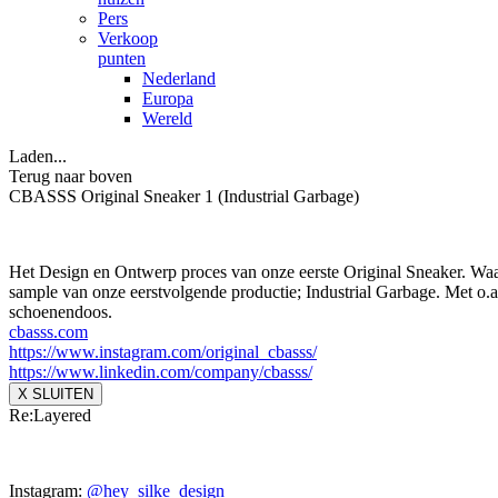
Pers
Verkoop
punten
Nederland
Europa
Wereld
Laden...
Terug naar boven
CBASSS Original Sneaker 1 (Industrial Garbage)
Het Design en Ontwerp proces van onze eerste Original Sneaker. Waarb
sample van onze eerstvolgende productie; Industrial Garbage. Met o.a.
schoenendoos.
cbasss.com
https://www.instagram.com/
original_cbasss/
https://www.linkedin.com/
company/cbasss/
X SLUITEN
Re:Layered
Instagram:
@hey_silke_design