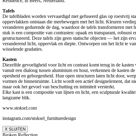
Residence, in Beers, Netherland.
Tafels
De tafelbladen worden vervaardigd met gefuseerd glas op roestvrij st
oppervlakken ontstaan die meebewegen met het licht. Kleuren verdiepe
veranderen gedurende de dag, waardoor de tafels transformeren met 
stuk is een compositie van contrasten: opaak en transparant, robuust e
gestructureerd. Deze tafels zijn geen statische objecten — het zijn er
veranderend licht, oppervlak en diepte. Ontworpen om het licht te van
wisselende gradaties.
Kasten
Diezelfde gevoeligheid voor licht en contrast komt terug in de kaste
vanuit een dialoog tussen aluminium en hout, verkennen de kasten de 
openheid en geborgenheid. Hun open structuren laten licht door, wer
vormen de binnenruimte. Licht wordt een actief designelement, dat nie
maar ook het gevoel van beschutting en intimiteit versterkt.
Elke kast is een compositie van lijnen en licht, een sculpturale kwalitei
langzame blik.
www.stoksel.com
instagram.com/stoksel_furnituredesign
X SLUITEN
Broken Reflection