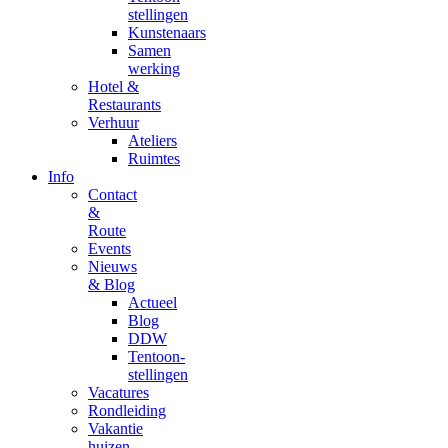
stellingen
Kunstenaars
Samen
werking
Hotel &
Restaurants
Verhuur
Ateliers
Ruimtes
Info
Contact
&
Route
Events
Nieuws
& Blog
Actueel
Blog
DDW
Tentoon-
stellingen
Vacatures
Rondleiding
Vakantie
huizen