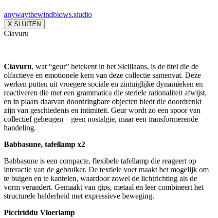
anywaythewindblows.studio
X SLUITEN
Ciavuru
Ciavuru
, wat “geur” betekent in het Siciliaans, is de titel die de
olfactieve en emotionele kern van deze collectie samenvat. Deze
werken putten uit vroegere sociale en zintuiglijke dynamieken en
reactiveren die met een grammatica die steriele rationaliteit afwijst,
en in plaats daarvan doordringbare objecten biedt die doordrenkt
zijn van geschiedenis en intimiteit. Geur wordt zo een spoor van
collectief geheugen – geen nostalgie, maar een transformerende
handeling.
Babbasune, tafellamp x2
Babbasune is een compacte, flexibele tafellamp die reageert op
interactie van de gebruiker. De textiele voet maakt het mogelijk om
te buigen en te kantelen, waardoor zowel de licht­richting als de
vorm verandert. Gemaakt van gips, metaal en leer combineert het
structurele helderheid met expressieve beweging.
Picciriddu Vloerlamp