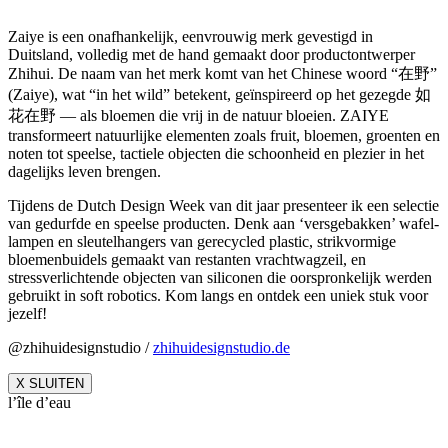
Zaiye is een onafhankelijk, eenvrouwig merk gevestigd in
Duitsland, volledig met de hand gemaakt door productontwerper
Zhihui. De naam van het merk komt van het Chinese woord “在野”
(Zaiye), wat “in het wild” betekent, geïnspireerd op het gezegde 如
花在野 — als bloemen die vrij in de natuur bloeien. ZAIYE
transformeert natuurlijke elementen zoals fruit, bloemen, groenten en
noten tot speelse, tactiele objecten die schoonheid en plezier in het
dagelijks leven brengen.
Tijdens de Dutch Design Week van dit jaar presenteer ik een selectie
van gedurfde en speelse producten. Denk aan ‘versgebakken’ wafel-
lampen en sleutelhangers van gerecycled plastic, strikvormige
bloemenbuidels gemaakt van restanten vrachtwagzeil, en
stressverlichtende objecten van siliconen die oorspronkelijk werden
gebruikt in soft robotics. Kom langs en ontdek een uniek stuk voor
jezelf!
@zhihuidesignstudio /
zhihuidesignstudio.de
X SLUITEN
l’île d’eau