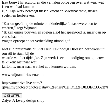
laag bouwt hij sculpturen die verhalen oproepen over wat was, wat
is en wat had kunnen
zijn. Zijn werk beweegt tussen kracht en kwetsbaarheid, tussen
spelen en herbeleven.
“Karton geeft mij de ruimte om kinderlijke fantasiewerelden te
creëren,” zegt Wijnand.
“Ik kan ermee bouwen en spelen alsof het speelgoed is, maar dan op
een schaal die
vragen oproept en tot verbeelding uitnodigt.”
Met zijn presentatie bij Piet Hein Eek nodigt Driessen bezoekers uit
om stil te staan bij de
waarde van het tijdelijke. Zijn werk is een uitnodiging om opnieuw
te kijken: niet naar wat
karton ís, maar naar wat het zou kunnen worden.
www.wijnanddriessen.com
https://onedrive.live.com/?
qt=allmyphotos&photosData=%2Fshare%2FD522FD833EC335
X SLUITEN
Zaiye: A lovely design shop