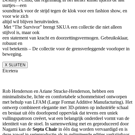
uurtjes—een
soundtrack voor de strijd tegen de klok voor een fashion show, en
voor wie zich
altijd wil blijven heruitvinden.
Met “The Survivor” brengt SKUA een collectie die niet alleen
stijlvol is, maar ook
een statement van kracht en doorzettingsvermogen. Gebruiksklaar,
robuust en
vol betekenis – De collectie voor de grensverleggende voorloper in
beweging.
X SLUITEN
Etcetera
Rob Henderson en Ariane Stracke-Henderson, hebben een
minimalistische, lichte en comfortabele schommelstoel ontworpen
met behulp van LFAM (Large Format Additive Manufacturing). Het
ontwerp combineert elegantie met 3D-printen op industriële schaal
en bestaat uit één doorlopend oppervlak dat tevens een uniek
vullingspatroon creëert, wat een belangrijk onderdeel vormt van de
identiteit van de stoel. In samenwerking met en geproduceerd door
Nagami kan de
Septa Chair
in één dag worden vervaardigd en is
deze zowel in serieproductie als in gelimiteerde edities verkrijgbaar.