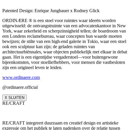
Patented Design: Enrique Jungbauer x Rodney Glick
ORDINÆRE ® is een stoel voor ruimtes waar ideeën worden
uitgewisseld: de ontvangstruimte van een advocatenkantoor in New
York, waar zekerheid en scherpzinnigheid tellen; de boardroom van
een Londens reclamebureau, waar concepten hun waarde moeten
bewijzen; de stilte van een high-end galerie in Tokio, waar een stoel
ook een sculptuur kan zijn; de geladen ruimtes van
architectuurbiënnales, waar objecten publiekelijk met elkaar in debat
gaan. Het is een eigentijdse vergaderstoel—voor buitengewone
bijeenkomsten, voor stoelliefhebbers, voor mensen die vastbesloten
zijn een origineel leven te leiden.
www.ordinaere.com
@ordinaere.official
X SLUITEN
RE/CRAFT
RE/CRAFT integreert duurzaam en creatief design en artistieke
expressie om het publiek te laten nadenken over de relatie tussen