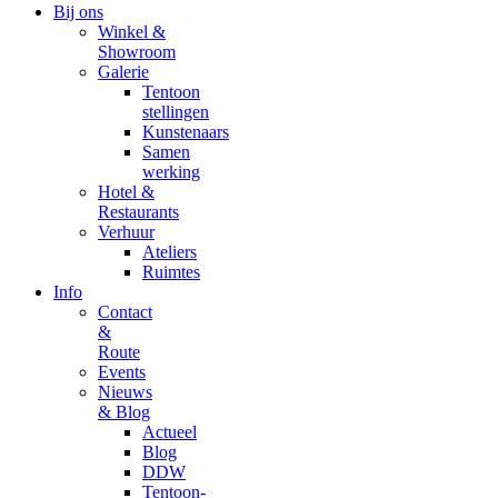
Bij ons
Winkel &
Showroom
Galerie
Tentoon
stellingen
Kunstenaars
Samen
werking
Hotel &
Restaurants
Verhuur
Ateliers
Ruimtes
Info
Contact
&
Route
Events
Nieuws
& Blog
Actueel
Blog
DDW
Tentoon-