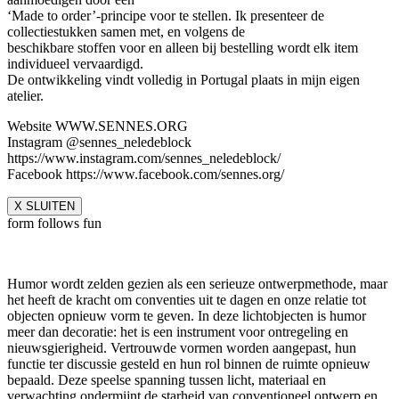
‘Made to order’-principe voor te stellen. Ik presenteer de
collectiestukken samen met, en volgens de
beschikbare stoffen voor en alleen bij bestelling wordt elk item
individueel vervaardigd.
De ontwikkeling vindt volledig in Portugal plaats in mijn eigen
atelier.
Website WWW.SENNES.ORG
Instagram @sennes_neledeblock
https://www.instagram.com/sennes_neledeblock/
Facebook https://www.facebook.com/sennes.org/
X SLUITEN
form follows fun
Humor wordt zelden gezien als een serieuze ontwerp­methode, maar
het heeft de kracht om conventies uit te dagen en onze relatie tot
objecten opnieuw vorm te geven. In deze lichtobjecten is humor
meer dan decoratie: het is een instrument voor ontregeling en
nieuwsgierigheid. Vertrouwde vormen worden aangepast, hun
functie ter discussie gesteld en hun rol binnen de ruimte opnieuw
bepaald. Deze speelse spanning tussen licht, materiaal en
verwachting ondermijnt de starheid van conventioneel ontwerp en