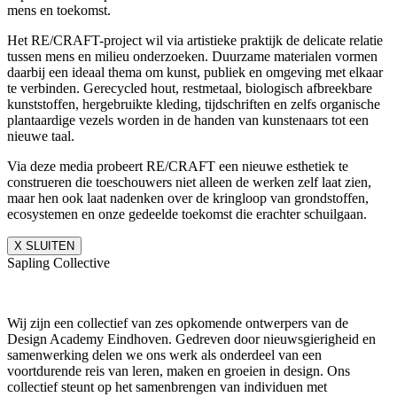
mens en toekomst.
Het RE/CRAFT-project wil via artistieke praktijk de delicate relatie
tussen mens en milieu onderzoeken. Duurzame materialen vormen
daarbij een ideaal thema om kunst, publiek en omgeving met elkaar
te verbinden. Gerecycled hout, restmetaal, biologisch afbreekbare
kunststoffen, hergebruikte kleding, tijdschriften en zelfs organische
plantaardige vezels worden in de handen van kunstenaars tot een
nieuwe taal.
Via deze media probeert RE/CRAFT een nieuwe esthetiek te
construeren die toeschouwers niet alleen de werken zelf laat zien,
maar hen ook laat nadenken over de kringloop van grondstoffen,
ecosystemen en onze gedeelde toekomst die erachter schuilgaan.
X SLUITEN
Sapling Collective
Wij zijn een collectief van zes opkomende ontwerpers van de
Design Academy Eindhoven. Gedreven door nieuwsgierigheid en
samenwerking delen we ons werk als onderdeel van een
voortdurende reis van leren, maken en groeien in design. Ons
collectief steunt op het samenbrengen van individuen met