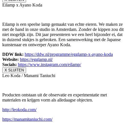
Eilamp x Ayano Koda
Eilamp is een speelse lamp gemaakt van echte eieren. We maken ze
met de hand in onze studio in Amsterdam. Zonder de kippen zou dit
niet mogelijk zijn. Dit jaar presenteren we een heel bijzonder ei, dat
in duizend stukjes is gebroken. Een samenwerking met de Japanse
kunstenaar en ontwerper Ayano Koda.
DDW link:
https://ddw.nl/
programme/egglamp-x-ayano-koda
Website:
https://egglamp.nl/
Socials:
https://www.
instagram.com/eilamp/
X SLUITEN
Leo Koda / Manami Taniuchi
Producten ontstaan uit de observatie en experimentatie met
materialen en krijgen vorm als alledaagse objecten.
http://leokoda.com/
https://manamitaniuchi.com/