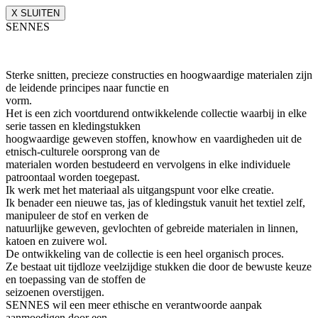
X SLUITEN
SENNES
Sterke snitten, precieze constructies en hoogwaardige materialen zijn
de leidende principes naar functie en
vorm.
Het is een zich voortdurend ontwikkelende collectie waarbij in elke
serie tassen en kledingstukken
hoogwaardige geweven stoffen, knowhow en vaardigheden uit de
etnisch-culturele oorsprong van de
materialen worden bestudeerd en vervolgens in elke individuele
patroontaal worden toegepast.
Ik werk met het materiaal als uitgangspunt voor elke creatie.
Ik benader een nieuwe tas, jas of kledingstuk vanuit het textiel zelf,
manipuleer de stof en verken de
natuurlijke geweven, gevlochten of gebreide materialen in linnen,
katoen en zuivere wol.
De ontwikkeling van de collectie is een heel organisch proces.
Ze bestaat uit tijdloze veelzijdige stukken die door de bewuste keuze
en toepassing van de stoffen de
seizoenen overstijgen.
SENNES wil een meer ethische en verantwoorde aanpak
aanmoedigen door een