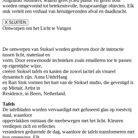
Angharad Summers, waarin gerecycled plastic en gered hout
worden omgevormd tot betekenisvolle, hoogwaardige objecten. Elk
stuk vertelt een verhaal van heruitgevonden afval en daadkracht.
X SLUITEN
Ontworpen om het Licht te Vangen
De ontwerpen van Stoksel worden gedreven door de interactie
tussen licht, materiaal en
vorm. Door eeuwenoude technieken zoals emailleren toe te passen
op eigentijdse wijze,
creëert Stoksel tafels en kasten die zowel tactiel als visueel
dynamisch zijn. Anna UitdeHaag
en Bart Stok vormen het hart van de Stoksel studio, die gevestigd is
op Mietair, Artist in
Residence, in Beers, Netherland.
Tafels
De tafelbladen worden vervaardigd met gefuseerd glas op roestvrij
staal, waardoor
oppervlakken ontstaan die meebewegen met het licht. Kleuren
verdiepen zich en reflecties
veranderen gedurende de dag, waardoor de tafels transformeren met
hun omgeving. Elk