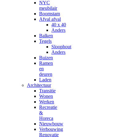
NYC
meubilair
Boomstam
Afval afval
40 x 40
Anders
Balken
Tegels
Sloophout
Anders
Buizen
Ramen
en
deuren
Laden
Architectuur
Transitie
Wonen
Werken
Recreatie
&
Horeca
Nieuwbouw
Verbouwing
Renovatie