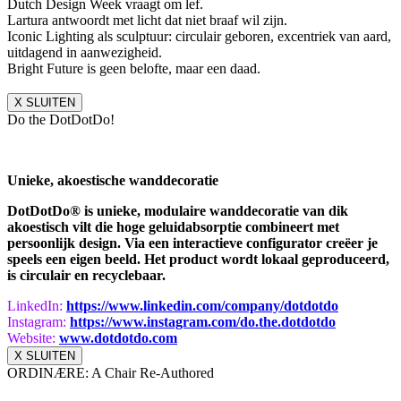
Dutch Design Week vraagt om lef.
Lartura antwoordt met licht dat niet braaf wil zijn.
Iconic Lighting als sculptuur: circulair geboren, excentriek van aard,
uitdagend in aanwezigheid.
Bright Future is geen belofte, maar een daad.
X SLUITEN
Do the DotDotDo!
Unieke, akoestische wanddecoratie
DotDotDo® is unieke, modulaire wanddecoratie van dik
akoestisch vilt die hoge geluidabsorptie combineert met
persoonlijk design. Via een interactieve configurator creëer je
speels een eigen beeld. Het product wordt lokaal geproduceerd,
is circulair en recyclebaar.
LinkedIn:
https://www.
linkedin.com/company/dotdotdo
Instagram:
https://www.instagram.com/do.
the.dotdotdo
Website:
www.dotdotdo.com
X SLUITEN
ORDINÆRE: A Chair Re-Authored