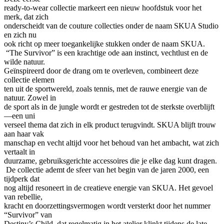
ready-to-wear collectie markeert een nieuw hoofdstuk voor het
merk, dat zich
onderscheidt van de couture collecties onder de naam SKUA Studio
en zich nu
ook richt op meer toegankelijke stukken onder de naam SKUA.
“The Survivor” is een krachtige ode aan instinct, vechtlust en de
wilde natuur.
Geïnspireerd door de drang om te overleven, combineert deze
collectie elemen
ten uit de sportwereld, zoals tennis, met de rauwe energie van de
natuur. Zowel in
de sport als in de jungle wordt er gestreden tot de sterkste overblijft
—een uni
verseel thema dat zich in elk product terugvindt. SKUA blijft trouw
aan haar vak
manschap en vecht altijd voor het behoud van het ambacht, wat zich
vertaalt in
duurzame, gebruiksgerichte accessoires die je elke dag kunt dragen.
De collectie ademt de sfeer van het begin van de jaren 2000, een
tijdperk dat
nog altijd resoneert in de creatieve energie van SKUA. Het gevoel
van rebellie,
kracht en doorzettingsvermogen wordt versterkt door het nummer
“Survivor” van
Destiny’s Child, dat regelmatig in het atelier klinkt tijdens de late