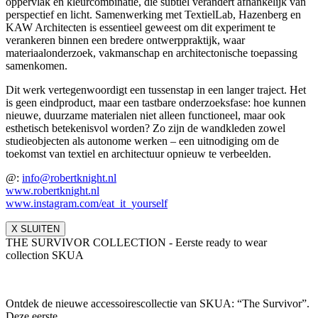
oppervlak en kleurcombinatie, die subtiel verandert afhankelijk van
perspectief en licht. Samenwerking met TextielLab, Hazenberg en
KAW Architecten is essentieel geweest om dit experiment te
verankeren binnen een bredere ontwerppraktijk, waar
materiaalonderzoek, vakmanschap en architectonische toepassing
samenkomen.
Dit werk vertegenwoordigt een tussenstap in een langer traject. Het
is geen eindproduct, maar een tastbare onderzoeksfase: hoe kunnen
nieuwe, duurzame materialen niet alleen functioneel, maar ook
esthetisch betekenisvol worden? Zo zijn de wandkleden zowel
studieobjecten als autonome werken – een uitnodiging om de
toekomst van textiel en architectuur opnieuw te verbeelden.
@:
info@robertknight.nl
www.robertknight.nl
www.instagram.com/eat_it_yours
elf
X SLUITEN
THE SURVIVOR COLLECTION - Eerste ready to wear
collection SKUA
Ontdek de nieuwe accessoirescollectie van SKUA: “The Survivor”.
Deze eerste