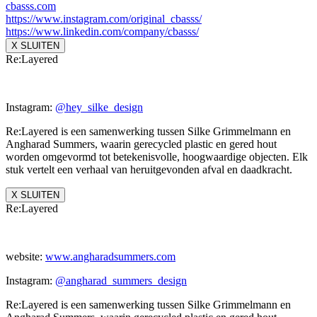
cbasss.com
https://www.instagram.com/
original_cbasss/
https://www.linkedin.com/
company/cbasss/
X SLUITEN
Re:Layered
Instagram:
@hey_silke_design
Re:Layered is een samenwerking tussen Silke Grimmelmann en
Angharad Summers, waarin gerecycled plastic en gered hout
worden omgevormd tot betekenisvolle, hoogwaardige objecten. Elk
stuk vertelt een verhaal van heruitgevonden afval en daadkracht.
X SLUITEN
Re:Layered
website:
www.angharadsummers.
com
Instagram:
@angharad_summers_
design
Re:Layered is een samenwerking tussen Silke Grimmelmann en