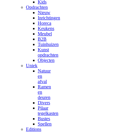
Kids
Opdrachten
Nieuw
Inrichtingen
Horeca
Keukens
Meubel
B2B
Tuinhuizen
Kunst
opdrachten
Objecten
Uniek
Natuur
en
afval
Ramen
en
deuren
Divers
Pilaar
tegelkasten
Bustes
Spellen
Editions