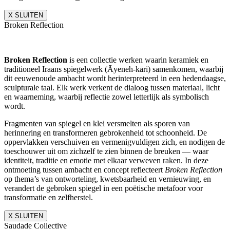
X SLUITEN
Broken Reflection
Broken Reflection
is een collectie werken waarin keramiek en
traditioneel Iraans spiegelwerk (Āyeneh-kāri) samenkomen, waarbij
dit eeuwenoude ambacht wordt herinterpreteerd in een hedendaagse,
sculpturale taal. Elk werk verkent de dialoog tussen materiaal, licht
en waarneming, waarbij reflectie zowel letterlijk als symbolisch
wordt.
Fragmenten van spiegel en klei versmelten als sporen van
herinnering en transformeren gebrokenheid tot schoonheid. De
oppervlakken verschuiven en vermenigvuldigen zich, en nodigen de
toeschouwer uit om zichzelf te zien binnen de breuken — waar
identiteit, traditie en emotie met elkaar verweven raken. In deze
ontmoeting tussen ambacht en concept reflecteert
Broken Reflection
op thema’s van ontworteling, kwetsbaarheid en vernieuwing, en
verandert de gebroken spiegel in een poëtische metafoor voor
transformatie en zelfherstel.
X SLUITEN
Saudade Collective