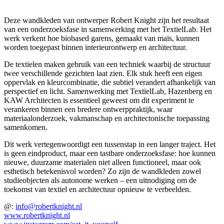
Deze wandkleden van ontwerper Robert Knight zijn het resultaat
van een onderzoeksfase in samenwerking met het TextielLab. Het
werk verkent hoe biobased garens, gemaakt van maïs, kunnen
worden toegepast binnen interieurontwerp en architectuur.
De textielen maken gebruik van een techniek waarbij de structuur
twee verschillende gezichten laat zien. Elk stuk heeft een eigen
oppervlak en kleurcombinatie, die subtiel verandert afhankelijk van
perspectief en licht. Samenwerking met TextielLab, Hazenberg en
KAW Architecten is essentieel geweest om dit experiment te
verankeren binnen een bredere ontwerppraktijk, waar
materiaalonderzoek, vakmanschap en architectonische toepassing
samenkomen.
Dit werk vertegenwoordigt een tussenstap in een langer traject. Het
is geen eindproduct, maar een tastbare onderzoeksfase: hoe kunnen
nieuwe, duurzame materialen niet alleen functioneel, maar ook
esthetisch betekenisvol worden? Zo zijn de wandkleden zowel
studieobjecten als autonome werken – een uitnodiging om de
toekomst van textiel en architectuur opnieuw te verbeelden.
@:
info@robertknight.nl
www.robertknight.nl