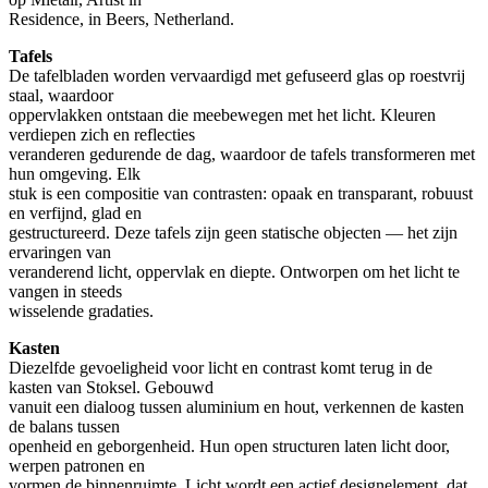
Residence, in Beers, Netherland.
Tafels
De tafelbladen worden vervaardigd met gefuseerd glas op roestvrij
staal, waardoor
oppervlakken ontstaan die meebewegen met het licht. Kleuren
verdiepen zich en reflecties
veranderen gedurende de dag, waardoor de tafels transformeren met
hun omgeving. Elk
stuk is een compositie van contrasten: opaak en transparant, robuust
en verfijnd, glad en
gestructureerd. Deze tafels zijn geen statische objecten — het zijn
ervaringen van
veranderend licht, oppervlak en diepte. Ontworpen om het licht te
vangen in steeds
wisselende gradaties.
Kasten
Diezelfde gevoeligheid voor licht en contrast komt terug in de
kasten van Stoksel. Gebouwd
vanuit een dialoog tussen aluminium en hout, verkennen de kasten
de balans tussen
openheid en geborgenheid. Hun open structuren laten licht door,
werpen patronen en
vormen de binnenruimte. Licht wordt een actief designelement, dat