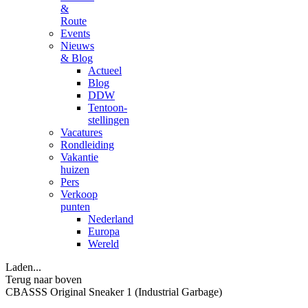
&
Route
Events
Nieuws
& Blog
Actueel
Blog
DDW
Tentoon-
stellingen
Vacatures
Rondleiding
Vakantie
huizen
Pers
Verkoop
punten
Nederland
Europa
Wereld
Laden...
Terug naar boven
CBASSS Original Sneaker 1 (Industrial Garbage)