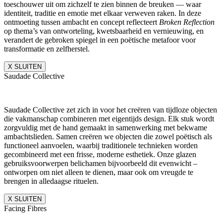
toeschouwer uit om zichzelf te zien binnen de breuken — waar
identiteit, traditie en emotie met elkaar verweven raken. In deze
ontmoeting tussen ambacht en concept reflecteert
Broken Reflection
op thema’s van ontworteling, kwetsbaarheid en vernieuwing, en
verandert de gebroken spiegel in een poëtische metafoor voor
transformatie en zelfherstel.
X SLUITEN
Saudade Collective
Saudade Collective zet zich in voor het creëren van tijdloze objecten
die vakmanschap combineren met eigentijds design. Elk stuk wordt
zorgvuldig met de hand gemaakt in samenwerking met bekwame
ambachtslieden. Samen creëren we objecten die zowel poëtisch als
functioneel aanvoelen, waarbij traditionele technieken worden
gecombineerd met een frisse, moderne esthetiek. Onze glazen
gebruiksvoorwerpen belichamen bijvoorbeeld dit evenwicht –
ontworpen om niet alleen te dienen, maar ook om vreugde te
brengen in alledaagse rituelen.
X SLUITEN
Facing Fibres