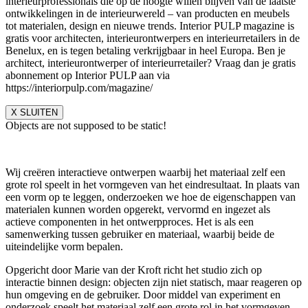
interieurprofessionals die op de hoogte willen blijven van de laatste
ontwikkelingen in de interieurwereld – van producten en meubels
tot materialen, design en nieuwe trends. Interior PULP magazine is
gratis voor architecten, interieurontwerpers en interieurretailers in de
Benelux, en is tegen betaling verkrijgbaar in heel Europa. Ben je
architect, interieurontwerper of interieurretailer? Vraag dan je gratis
abonnement op Interior PULP aan via
https://interiorpulp.com/magazine/
X SLUITEN
Objects are not supposed to be static!
Wij creëren interactieve ontwerpen waarbij het materiaal zelf een
grote rol speelt in het vormgeven van het eindresultaat. In plaats van
een vorm op te leggen, onderzoeken we hoe de eigenschappen van
materialen kunnen worden opgerekt, vervormd en ingezet als
actieve componenten in het ontwerpproces. Het is als een
samenwerking tussen gebruiker en materiaal, waarbij beide de
uiteindelijke vorm bepalen.
Opgericht door Marie van der Kroft richt het studio zich op
interactie binnen design: objecten zijn niet statisch, maar reageren op
hun omgeving en de gebruiker. Door middel van experiment en
onderzoek speelt het materiaal zelf een grote rol in het vormgeven