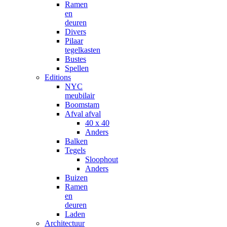
Ramen
en
deuren
Divers
Pilaar
tegelkasten
Bustes
Spellen
Editions
NYC
meubilair
Boomstam
Afval afval
40 x 40
Anders
Balken
Tegels
Sloophout
Anders
Buizen
Ramen
en
deuren
Laden
Architectuur