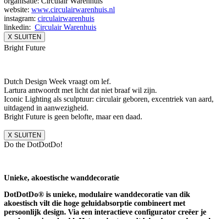
organisatie: Circulair Warenhuis
website:
www.circulairwarenhuis.nl
instagram:
circulairwarenhuis
linkedin:
Circulair Warenhuis
X SLUITEN
Bright Future
Dutch Design Week vraagt om lef.
Lartura antwoordt met licht dat niet braaf wil zijn.
Iconic Lighting als sculptuur: circulair geboren, excentriek van aard,
uitdagend in aanwezigheid.
Bright Future is geen belofte, maar een daad.
X SLUITEN
Do the DotDotDo!
Unieke, akoestische wanddecoratie
DotDotDo® is unieke, modulaire wanddecoratie van dik
akoestisch vilt die hoge geluidabsorptie combineert met
persoonlijk design. Via een interactieve configurator creëer je