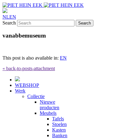
NL
EN
Search
vanabbemuseum
This post is also available in:
EN
« back-to-posts-attachment
WEBSHOP
Werk
Collectie
Nieuwe
producten
Meubels
Tafels
Stoelen
Kasten
Banken