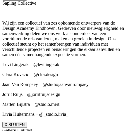
Sapling Collective
Wij zijn een collectief van zes opkomende ontwerpers van de
Design Academy Eindhoven. Gedreven door nieuwsgierigheid en
samenwerking delen we ons werk als onderdeel van een
voortdurende reis van leren, maken en groeien in design. Ons
collectief steunt op het samenbrengen van individuen met
verschillende projecten en benaderingen die elkaar aanvullen en
samen één samenhangende expositie vormen.
Levi Lingerak – @levilingerak
Clara Kovacic – @clra.design
Jaan Van Rompaey – @studiojaanvanrompaey
Jorrit Ruijs – @jorritruijsdesign
Marten Bijlstra – @studio.mert
Livia Hultermans – @_studio.livia_
X SLUITEN
Gallery Untitled