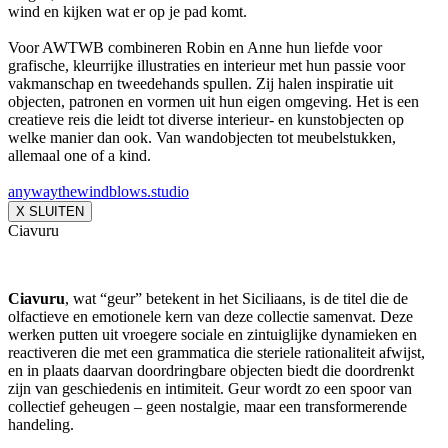
wind en kijken wat er op je pad komt.
Voor AWTWB combineren Robin en Anne hun liefde voor
grafische, kleurrijke illustraties en interieur met hun passie voor
vakmanschap en tweedehands spullen. Zij halen inspiratie uit
objecten, patronen en vormen uit hun eigen omgeving. Het is een
creatieve reis die leidt tot diverse interieur- en kunstobjecten op
welke manier dan ook. Van wandobjecten tot meubelstukken,
allemaal one of a kind.
anywaythewindblows.studio
X SLUITEN
Ciavuru
Ciavuru
, wat “geur” betekent in het Siciliaans, is de titel die de
olfactieve en emotionele kern van deze collectie samenvat. Deze
werken putten uit vroegere sociale en zintuiglijke dynamieken en
reactiveren die met een grammatica die steriele rationaliteit afwijst,
en in plaats daarvan doordringbare objecten biedt die doordrenkt
zijn van geschiedenis en intimiteit. Geur wordt zo een spoor van
collectief geheugen – geen nostalgie, maar een transformerende
handeling.