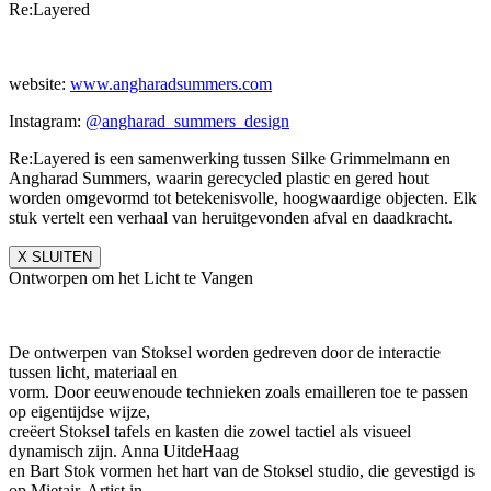
Re:Layered
website:
www.angharadsummers.
com
Instagram:
@angharad_summers_
design
Re:Layered is een samenwerking tussen Silke Grimmelmann en
Angharad Summers, waarin gerecycled plastic en gered hout
worden omgevormd tot betekenisvolle, hoogwaardige objecten. Elk
stuk vertelt een verhaal van heruitgevonden afval en daadkracht.
X SLUITEN
Ontworpen om het Licht te Vangen
De ontwerpen van Stoksel worden gedreven door de interactie
tussen licht, materiaal en
vorm. Door eeuwenoude technieken zoals emailleren toe te passen
op eigentijdse wijze,
creëert Stoksel tafels en kasten die zowel tactiel als visueel
dynamisch zijn. Anna UitdeHaag
en Bart Stok vormen het hart van de Stoksel studio, die gevestigd is
op Mietair, Artist in