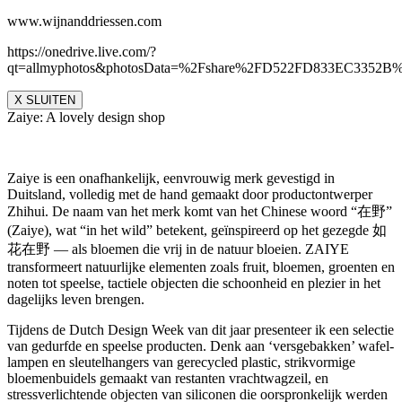
www.wijnanddriessen.com
https://onedrive.live.com/?
qt=allmyphotos&photosData=%2Fshare%2FD522FD833EC335
X SLUITEN
Zaiye: A lovely design shop
Zaiye is een onafhankelijk, eenvrouwig merk gevestigd in
Duitsland, volledig met de hand gemaakt door productontwerper
Zhihui. De naam van het merk komt van het Chinese woord “在野”
(Zaiye), wat “in het wild” betekent, geïnspireerd op het gezegde 如
花在野 — als bloemen die vrij in de natuur bloeien. ZAIYE
transformeert natuurlijke elementen zoals fruit, bloemen, groenten en
noten tot speelse, tactiele objecten die schoonheid en plezier in het
dagelijks leven brengen.
Tijdens de Dutch Design Week van dit jaar presenteer ik een selectie
van gedurfde en speelse producten. Denk aan ‘versgebakken’ wafel-
lampen en sleutelhangers van gerecycled plastic, strikvormige
bloemenbuidels gemaakt van restanten vrachtwagzeil, en
stressverlichtende objecten van siliconen die oorspronkelijk werden