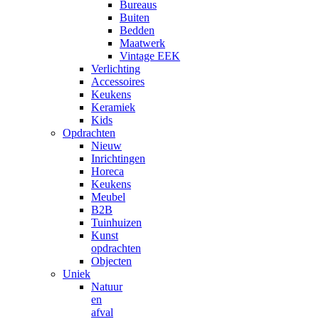
Bureaus
Buiten
Bedden
Maatwerk
Vintage EEK
Verlichting
Accessoires
Keukens
Keramiek
Kids
Opdrachten
Nieuw
Inrichtingen
Horeca
Keukens
Meubel
B2B
Tuinhuizen
Kunst
opdrachten
Objecten
Uniek
Natuur
en
afval