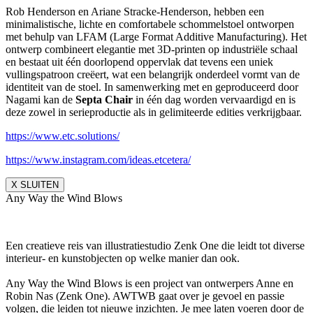
Rob Henderson en Ariane Stracke-Henderson, hebben een
minimalistische, lichte en comfortabele schommelstoel ontworpen
met behulp van LFAM (Large Format Additive Manufacturing). Het
ontwerp combineert elegantie met 3D-printen op industriële schaal
en bestaat uit één doorlopend oppervlak dat tevens een uniek
vullingspatroon creëert, wat een belangrijk onderdeel vormt van de
identiteit van de stoel. In samenwerking met en geproduceerd door
Nagami kan de
Septa Chair
in één dag worden vervaardigd en is
deze zowel in serieproductie als in gelimiteerde edities verkrijgbaar.
https://www.etc.solutions/
https://www.instagram.com/ideas.etcetera/
X SLUITEN
Any Way the Wind Blows
Een creatieve reis van illustratiestudio Zenk One die leidt tot diverse
interieur- en kunstobjecten op welke manier dan ook.
Any Way the Wind Blows is een project van ontwerpers Anne en
Robin Nas (Zenk One). AWTWB gaat over je gevoel en passie
volgen, die leiden tot nieuwe inzichten. Je mee laten voeren door de