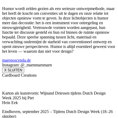
Humor wordt zelden gezien als een serieuze ontwerp­methode, maar
het heeft de kracht om conventies uit te dagen en onze relatie tot
objecten opnieuw vorm te geven. In deze lichtobjecten is humor
meer dan decoratie: het is een instrument voor ontregeling en
nieuwsgierigheid. Vertrouwde vormen worden aangepast, hun
functie ter discussie gesteld en hun rol binnen de ruimte opnieuw
bepaald. Deze speelse spanning tussen licht, materiaal en
verwachting ondermijnt de starheid van conventioneel ontwerp en
opent nieuwe perspectieven. Humor is altijd essentieel geweest voor
het leven — waarom dan niet voor design?
marenoscenda.de
Instagram: @_marnmarnmarn
X SLUITEN
Cardboard Creations
Karton als kunstvorm: Wijnand Driessen tijdens Dutch Design
Week 2025 bij Piet
Hein Eek
Eindhoven, september 2025 – Tijdens Dutch Design Week (18–26
oktober)