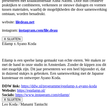
presenteren met kraalkunstenaar Alina Naomi. Door hun creatieve
praktijken te combineren, verkennen ze nieuwe dialogen en vormen
tussen materialen, waarbij de mogelijkheden die door samenwerking
ontstaan, worden benadrukt.
website:
liledeau.net
instagram:
instagram.com/lile.deau
X SLUITEN
Eilamp x Ayano Koda
Eilamp is een speelse lamp gemaakt van echte eieren. We maken ze
met de hand in onze studio in Amsterdam. Zonder de kippen zou dit
niet mogelijk zijn. Dit jaar presenteren we een heel bijzonder ei, dat
in duizend stukjes is gebroken. Een samenwerking met de Japanse
kunstenaar en ontwerper Ayano Koda.
DDW link:
https://ddw.nl/
programme/egglamp-x-ayano-koda
Website:
https://egglamp.nl/
Socials:
https://www.
instagram.com/eilamp/
X SLUITEN
Leo Koda / Manami Taniuchi