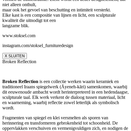
niet alleen onthult,
maar ook het gevoel van beschutting en intimiteit versterkt.
Elke kast is een compositie van lijnen en licht, een sculpturale
kwaliteit die uitnodigt tot een
langzame blik.
www.stoksel.com
instagram.com/stoksel_furnituredesign
X SLUITEN
Broken Reflection
Broken Reflection
is een collectie werken waarin keramiek en
traditioneel Iraans spiegelwerk (Āyeneh-kāri) samenkomen, waarbij
dit eeuwenoude ambacht wordt herinterpreteerd in een hedendaagse,
sculpturale taal. Elk werk verkent de dialoog tussen materiaal, licht
en waarneming, waarbij reflectie zowel letterlijk als symbolisch
wordt.
Fragmenten van spiegel en klei versmelten als sporen van
herinnering en transformeren gebrokenheid tot schoonheid. De
oppervlakken verschuiven en vermenigvuldigen zich, en nodigen de