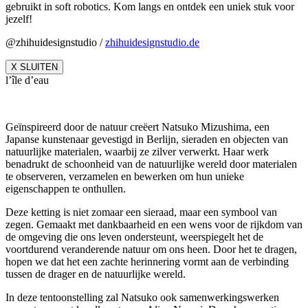
gebruikt in soft robotics. Kom langs en ontdek een uniek stuk voor
jezelf!
@zhihuidesignstudio /
zhihuidesignstudio.de
X SLUITEN
l’île d’eau
Geïnspireerd door de natuur creëert Natsuko Mizushima, een
Japanse kunstenaar gevestigd in Berlijn, sieraden en objecten van
natuurlijke materialen, waarbij ze zilver verwerkt. Haar werk
benadrukt de schoonheid van de natuurlijke wereld door materialen
te observeren, verzamelen en bewerken om hun unieke
eigenschappen te onthullen.
Deze ketting is niet zomaar een sieraad, maar een symbool van
zegen. Gemaakt met dankbaarheid en een wens voor de rijkdom van
de omgeving die ons leven ondersteunt, weerspiegelt het de
voortdurend veranderende natuur om ons heen. Door het te dragen,
hopen we dat het een zachte herinnering vormt aan de verbinding
tussen de drager en de natuurlijke wereld.
In deze tentoonstelling zal Natsuko ook samenwerkingswerken