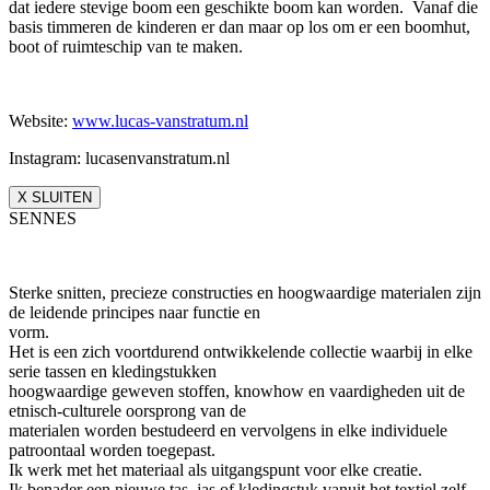
dat iedere stevige boom een geschikte boom kan worden. Vanaf die
basis timmeren de kinderen er dan maar op los om er een boomhut,
boot of ruimteschip van te maken.
Website:
www.lucas-vanstratum.nl
Instagram: lucasenvanstratum.nl
X SLUITEN
SENNES
Sterke snitten, precieze constructies en hoogwaardige materialen zijn
de leidende principes naar functie en
vorm.
Het is een zich voortdurend ontwikkelende collectie waarbij in elke
serie tassen en kledingstukken
hoogwaardige geweven stoffen, knowhow en vaardigheden uit de
etnisch-culturele oorsprong van de
materialen worden bestudeerd en vervolgens in elke individuele
patroontaal worden toegepast.
Ik werk met het materiaal als uitgangspunt voor elke creatie.
Ik benader een nieuwe tas, jas of kledingstuk vanuit het textiel zelf,