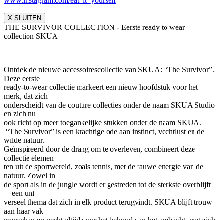
www.instagram.com/eat_it_yours
elf
X SLUITEN
THE SURVIVOR COLLECTION - Eerste ready to wear
collection SKUA
Ontdek de nieuwe accessoirescollectie van SKUA: “The Survivor”.
Deze eerste
ready-to-wear collectie markeert een nieuw hoofdstuk voor het
merk, dat zich
onderscheidt van de couture collecties onder de naam SKUA Studio
en zich nu
ook richt op meer toegankelijke stukken onder de naam SKUA.
“The Survivor” is een krachtige ode aan instinct, vechtlust en de
wilde natuur.
Geïnspireerd door de drang om te overleven, combineert deze
collectie elemen
ten uit de sportwereld, zoals tennis, met de rauwe energie van de
natuur. Zowel in
de sport als in de jungle wordt er gestreden tot de sterkste overblijft
—een uni
verseel thema dat zich in elk product terugvindt. SKUA blijft trouw
aan haar vak
manschap en vecht altijd voor het behoud van het ambacht, wat zich