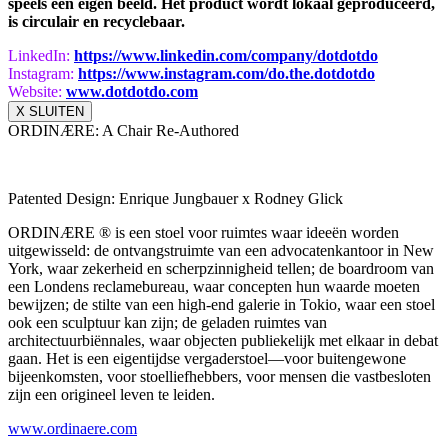
speels een eigen beeld. Het product wordt lokaal geproduceerd,
is circulair en recyclebaar.
LinkedIn:
https://www.
linkedin.com/company/dotdotdo
Instagram:
https://www.instagram.com/do.
the.dotdotdo
Website:
www.dotdotdo.com
X SLUITEN
ORDINÆRE: A Chair Re-Authored
Patented Design: Enrique Jungbauer x Rodney Glick
ORDINÆRE ® is een stoel voor ruimtes waar ideeën worden
uitgewisseld: de ontvangstruimte van een advocatenkantoor in New
York, waar zekerheid en scherpzinnigheid tellen; de boardroom van
een Londens reclamebureau, waar concepten hun waarde moeten
bewijzen; de stilte van een high-end galerie in Tokio, waar een stoel
ook een sculptuur kan zijn; de geladen ruimtes van
architectuurbiënnales, waar objecten publiekelijk met elkaar in debat
gaan. Het is een eigentijdse vergaderstoel—voor buitengewone
bijeenkomsten, voor stoelliefhebbers, voor mensen die vastbesloten
zijn een origineel leven te leiden.
www.ordinaere.com