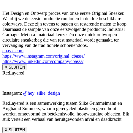
Het Design en Ontwerp proces van onze eerste Original Sneaker.
Waarbij we de eerste productie run tonen in de drie beschikbare
colorways. Deze zijn tevens te passen en resterende maten te koop.
Daarnaast de sample van onze eerstvolgende productie; Industrial
Garbage. Met o.a. materiaal keuzes én onze uniek ontworpen
circulaire sneakerbag die van rest materiaal wordt gemaakt, ter
vervanging van de traditionele schoenendoos.
cbasss.com
https://www.instagram.com/
original_cbasss/
https://www.linkedin.com/
company/cbasss/
X SLUITEN
Re:Layered
Instagram:
@hey_silke_design
Re:Layered is een samenwerking tussen Silke Grimmelmann en
Angharad Summers, waarin gerecycled plastic en gered hout
worden omgevormd tot betekenisvolle, hoogwaardige objecten. Elk
stuk vertelt een verhaal van heruitgevonden afval en daadkracht.
X SLUITEN